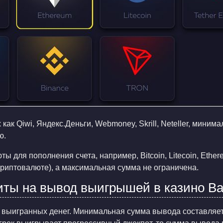
ак Qiwi, Яндекс.Деньги, Webmoney, Skrill, Neteller, миним
ю.
ы для пополнения счета, например, Bitcoin, Litecoin, Eth
криптовалюте), а максимальная сумма не ограничена.
ты на вывод выигрышей в казино В
д выигранных денег. Минимальная сумма вывода составляет