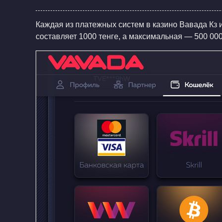
Каждая из платежных систем в казино Вавада Кз
составляет 1000 тенге, а максимальная — 500 000