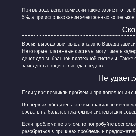
При выводе денег комиссии также зависят от выб
5%, а при использовании электронных кошельков 
Ско
Время вывода выигрыша в казино Вавада зависит 
Некоторые платежные системы могут иметь задер
денег для выбранной платежной системы. Также с
замедлить процесс вывода средств.
Не удаетс
Если у вас возникли проблемы при пополнении сч
Во-первых, убедитесь, что вы правильно ввели да
средств на балансе платежной системы для сове
Если проблема не в этом, то попробуйте восполь
разобраться в причинах проблемы и предложат 