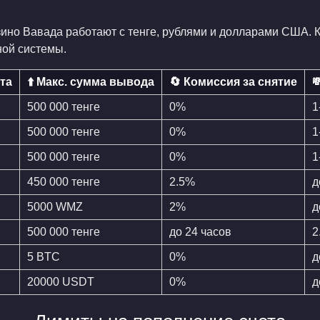
зино Вавада работают с тенге, рублями и долларами США. 
ной системы.
ита
⬆️ Макс. сумма вывода
🔄 Комиссия за снятие

500 000 тенге
0%
1
500 000 тенге
0%
1
500 000 тенге
0%
1
450 000 тенге
2.5%
д
5000 WMZ
2%
д
500 000 тенге
до 24 часов
2
5 BTC
0%
д
20000 USDT
0%
д