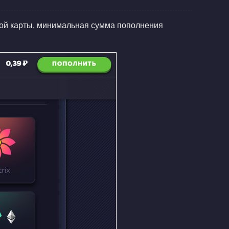
кой карты, минимальная сумма пополнения