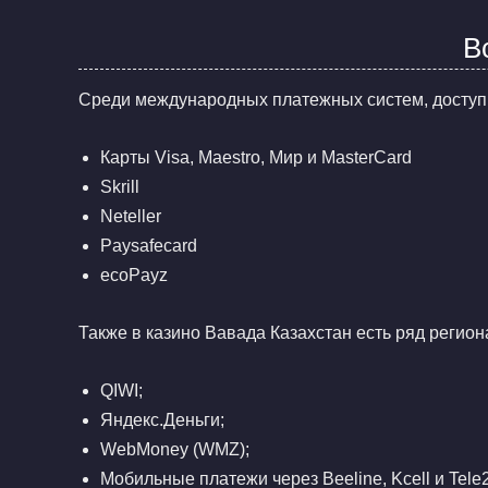
В
Среди международных платежных систем, досту
Карты Visa, Maestro, Мир и MasterCard
Skrill
Neteller
Paysafecard
ecoPayz
Также в казино Вавада Казахстан есть ряд регио
QIWI;
Яндекс.Деньги;
WebMoney (WMZ);
Мобильные платежи через Beeline, Kcell и Tele2