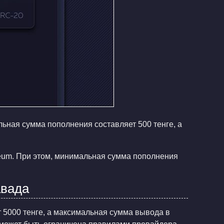
альная сумма пополнения составляет 500 тенге, а
ereum. При этом, минимальная сумма пополнения
авада
 5000 тенге, а максимальная сумма вывода в