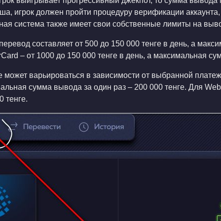
 игрок выигрывает прогрессивный джекпот, то сумма вывод
ша, игрок должен пройти процедуру верификации аккаунта
ная система также имеет свои собственные лимиты на выво
еревод составляет от 500 до 150 000 тенге в день, а макс
rCard – от 1000 до 150 000 тенге в день, а максимальная су
е может варьироваться в зависимости от выбранной платеж
мальная сумма вывода за один раз – 200 000 тенге. Для WebM
 тенге.