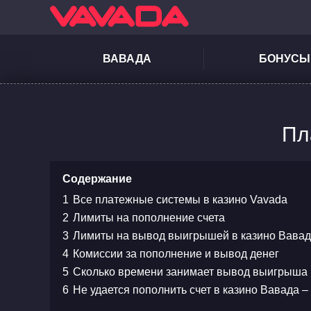
ВАВАДА
БОНУСЫ
Пл
Содержание
1
Все платежные системы в казино Vavada
2
Лимиты на пополнение счета
3
Лимиты на вывод выигрышей в казино Вава
4
Комиссии за пополнение и вывод денег
5
Сколько времени занимает вывод выигрыша
6
Не удается пополнить счет в казино Вавада –